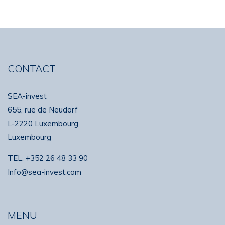
CONTACT
SEA-invest
655, rue de Neudorf
L-2220 Luxembourg
Luxembourg
TEL:
+352 26 48 33 90
Info@sea-invest.com
MENU