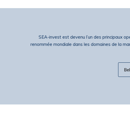
SEA-invest est devenu l’un des principaux opér
renommée mondiale dans les domaines de la manuten
Be