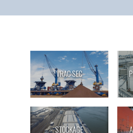
VRAC SEC
P
STOCKAGE
A